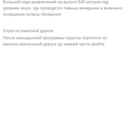
Большой парк развлечений на высоте 640 метров над
уровнем моря, где проводятся пивные вечеринки и включено
посещение колеса обозрения
Спуск по канатной дороге
После насыщенной программы туристы спустятся по
канатно-кресельной дороге до нижней части хребта
Стоимость
3800
- взрослый билет
3600
- дети до 5 лет
Выезд:
20:00
Длительность
4 часа
Джиппинг в
оздоровительный парк