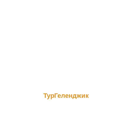
ТурГеленджик
Джиппинг в Геленджике
Увлекательный
джиппинг в Геленджике
на машинах
повышенной проходимости по горам района высотой до 700
метров в 2026 году, а также посещение самых красивых