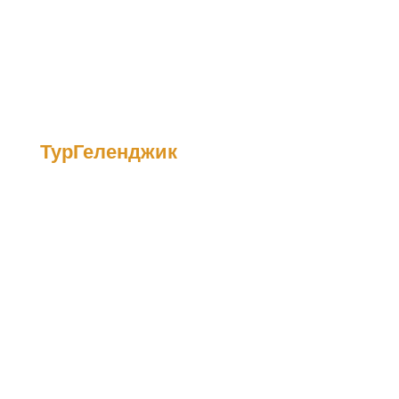
ТурГеленджик
прогулки в Геленджике
ому морю, они часто выбирают
морские прогулки в Геленджик
 выглядит идеальный отпуск – солнечный день, бескрайнее море,
белоснежная яхта.