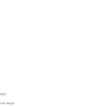
море
тое море