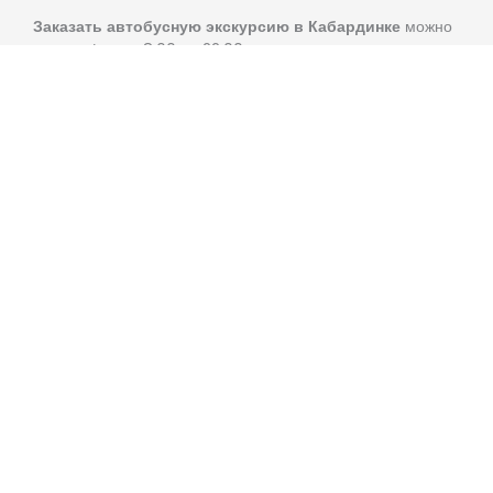
Заказать автобусную экскурсию в Кабардинке
можно
по телефону с 8:00 до 22:00
ЗАБРОНИРОВАТЬ
Стоимость групповой экскурсии
Взрослый
1000 ₽
Дети до 10 лет
800 ₽
Продолжительность