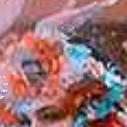
х и
ся в
оний,
ит