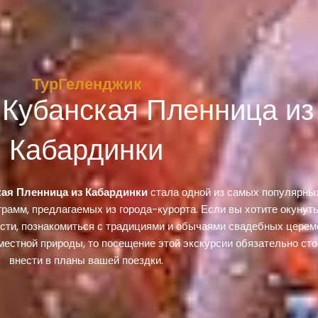
ТурГеленджик
 Кубанская Пленница из
Кабардинки
кая Пленница из Кабардинки
стала одной из самых популярны
рамм, предлагаемых из города-курорта. Если вы хотите окунуть
сти, познакомиться с традициями и обычаями свадебных церем
местной природы, то посещение этой экскурсии обязательно сто
внести в планы вашей поездки.